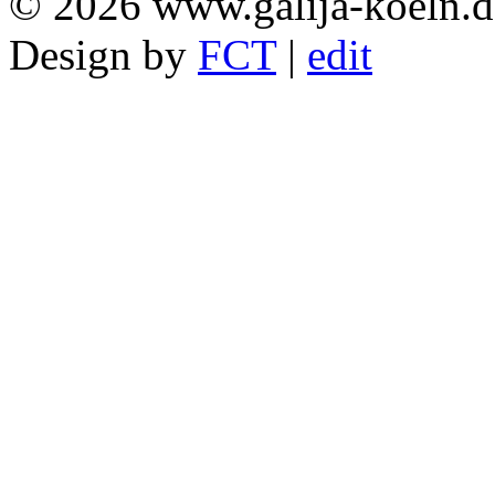
© 2026 www.galija-koeln.d
Design by
FCT
|
edit