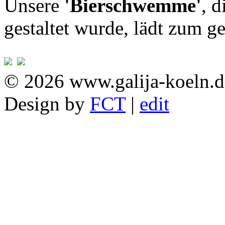
Unsere
'Bierschwemme'
, 
gestaltet wurde, lädt zum g
© 2026 www.galija-koeln.d
Design by
FCT
|
edit